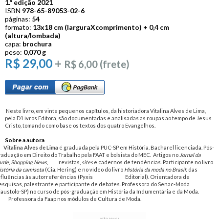
1.ª edição 2021
ISBN
978-65-89053-02-6
páginas:
54
formato:
13
x
18 cm (largura
X
comprimento) + 0,4 cm
(altura/lombada)
capa:
brochura
peso:
0,070 g
R$ 29,00
+
R$ 6,00 (frete)
Neste livro, em vinte pequenos capítulos, da historiadora Vitalina Alves de Lima,
pela D’Livros Editora, são documentadas e analisadas as roupas ao tempo de Jesus
Cristo, tomando como base os textos dos quatro Evangelhos.
Sobre a autora
Vitalina Alves de Lima
é
graduada pela PUC-SP em História. Bacharel licenciada. Pós-
raduação em Direito do Trabalho pela FAAT e bolsista do MEC. Artigos no
Jornal da
arde
,
Shopping News
, revistas,
sites
e cadernos de tendências. Participante no livro
istória da camiseta
(Cia. Hering) e no vídeo do livro
História da moda no Brasil
: das
nfluências às autorreferências (Pyxis Editorial). Orientadora de
esquisas, palestrante e participante de debates. Professora do Senac-Moda
Faustolo-SP) no curso de pós-graduação em História da Indumentária e da Moda.
rofessora da Faap nos módulos de Cultura de Moda.