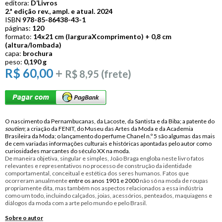
editora:
D’Livros
2.ª edição rev., ampl. e atual. 2024
ISBN
978-85-86438-43-1
páginas:
120
formato:
14
x
21 cm (largura
X
comprimento) + 0,8 cm
(altura/lombada)
capa:
brochura
peso:
0,190 g
R$ 60,00
+
R$ 8,95 (frete)
O nascimento da Pernambucanas, da Lacoste, da Santista e da Biba; a patente do
soutien
; a criação da FENIT, do Museu das Artes da Moda e da Academia
Brasileira da Moda; o lançamento do perfume Chanel n.º 5 são algumas das mais
de cem variadas informações culturais e históricas apontadas pelo autor como
curiosidades marcantes do século XX na moda.
De maneira objetiva, singular e simples, João Braga engloba neste livro fatos
relevantes e representativos no processo de construção da identidade
comportamental, conceitual e estética dos seres humanos. Fatos que
ocorreram anualmente
entre os anos 1901 e 2000
não só na moda de roupas
propriamente dita, mas também nos aspectos relacionados a essa indústria
como um todo, incluindo calçados, joias, acessórios, penteados, maquiagens e
diálogos da moda com a arte pelo mundo e pelo Brasil.
Sobre o autor