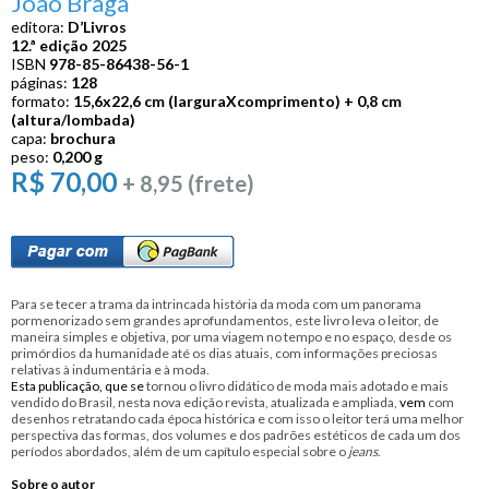
João Braga
editora:
D’Livros
12.ª edição 2025
ISBN
978-85-86438-56-1
páginas:
128
formato:
15,6
x
22,6 cm (largura
X
comprimento) + 0,8 cm
(altura/lombada)
capa:
brochura
peso:
0,200 g
R$ 70,00
+ 8,95 (frete)
Para se tecer a trama da intrincada história da moda com um panorama
pormenorizado sem grandes aprofundamentos, este livro leva o leitor, de
maneira simples e objetiva, por uma viagem no tempo e no espaço, desde os
primórdios da humanidade até os dias atuais, com informações preciosas
relativas à indumentária e à moda.
Esta publicação, que se
tornou o livro didático de moda mais adotado e mais
vendido do Brasil, nesta nova edição revista, atualizada e ampliada,
vem
com
desenhos retratando cada época histórica e com isso o leitor terá uma melhor
perspectiva das formas, dos volumes e dos padrões estéticos de cada um dos
períodos abordados, além de um capítulo especial sobre o
jeans
.
Sobre o autor