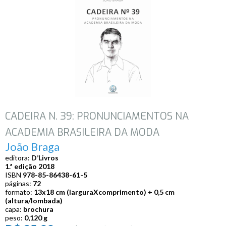
CADEIRA N. 39: PRONUNCIAMENTOS NA
ACADEMIA BRASILEIRA DA MODA
João Braga
editora:
D’Livros
1.ª edição 2018
ISBN
978-85-86438-61-5
páginas:
72
formato:
13
x
18 cm (largura
X
comprimento) + 0,5 cm
(altura/lombada)
capa:
brochura
peso:
0,120 g