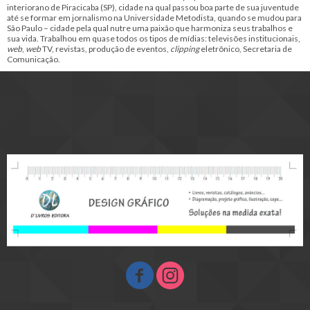
interiorano de Piracicaba (SP), cidade na qual passou boa parte de sua juventude
até se formar em jornalismo na Universidade Metodista, quando se mudou para
São Paulo – cidade pela qual nutre uma paixão que harmoniza seus trabalhos e
sua vida. Trabalhou em quase todos os tipos de mídias: televisões institucionais,
web
,
web
TV, revistas, produção de eventos,
clipping
eletrônico, Secretaria de
Comunicação.