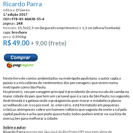
Ricardo Parra
editora:
D’Livros
1.ª edição 2017
ISBN
978-85-86438-55-4
páginas:
248
formato:
15,5x22,5 cm (larguraXcomprimento) + 1,2 cm (altura/lombada)
capa:
brochura
peso:
0,350 kg
R$ 49,00
+ 9,00 (frete)
Neste livro de contos ambientados na metrópole paulistana, o autor capta a
paixão e a miscelânea de sentimentos dos personagens que vivem numa
metrópole como São Paulo.
No primeiro, seu personagem principal é presidente de uma escola de samba na
maior cidade do país que tem um carnaval que é a cara de São Paulo; no segundo,
Andrômeda é a galáxia onde o protagonista quer morar e estabelece planos
acreditando ser isso possível. Já, o terceiro, está formatado em pequenas
crônicas atemporais sobre um homem solitário que vagueia de norte a sul pela
capital paulista e acha que pode quase tudo; todos podem entrar na sua lista de
execuções para melhorar a cidade.
Sobre o autor
Ricardo Parra
nasceu em São José do Rio Preto (SP) mas tem alma de